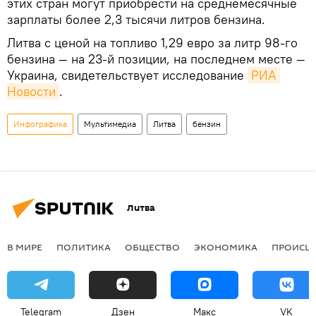
этих стран могут приобрести на среднемесячные
зарплаты более 2,3 тысячи литров бензина.
Литва с ценой на топливо 1,29 евро за литр 98-го
бензина — на 23-й позиции, на последнем месте —
Украина, свидетельствует исследование
РИА 
Новости
.
Инфографика
Мультимедиа
Литва
бензин
Литва
В МИРЕ
ПОЛИТИКА
ОБЩЕСТВО
ЭКОНОМИКА
ПРОИСШ
Telegram
Дзен
Макс
VK