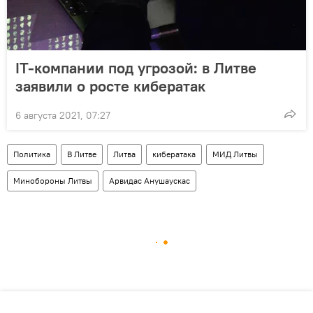
IT-компании под угрозой: в Литве
заявили о росте кибератак
6 августа 2021, 07:27
Политика
В Литве
Литва
кибератака
МИД Литвы
Минобороны Литвы
Арвидас Анушаускас