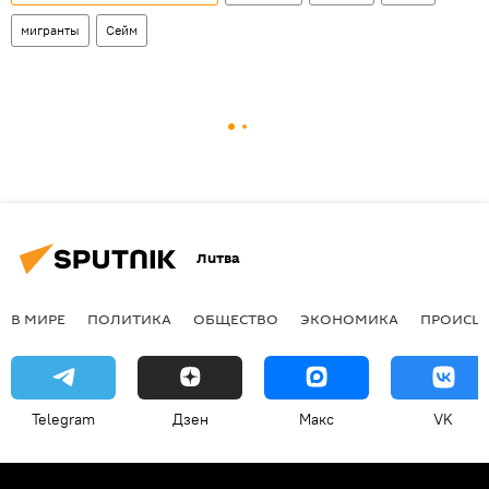
мигранты
Сейм
Литва
В МИРЕ
ПОЛИТИКА
ОБЩЕСТВО
ЭКОНОМИКА
ПРОИСШ
Telegram
Дзен
Макс
VK