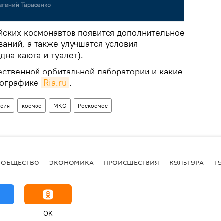
ийских космонавтов появится дополнительное
аний, а также улучшатся условия
на каюта и туалет).
ественной орбитальной лаборатории и какие
фографике
Ria.ru
.
ссия
космос
МКС
Роскосмос
ОБЩЕСТВО
ЭКОНОМИКА
ПРОИСШЕСТВИЯ
КУЛЬТУРА
Т
OK