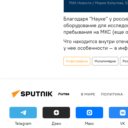
Благодаря "Науке" у росс
оборудование для исследов
пребывания на МКС (еще од
Что находится внутри отеч
у нее особенности — в ин
Инфографика
Мультимедиа
Ро
Литва
В МИРЕ
ПОЛИТИКА
Telegram
Дзен
Макс
VK