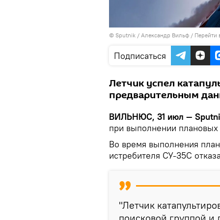
© Sputnik / Александр Вильф
/
Перейти 
Подписаться
Летчик успел катапуль
предварительным данн
ВИЛЬНЮС, 31 июл — Sputn
при выполнении плановых 
Во время выполнения план
истребителя СУ-35С отказа
"Летчик катапультиро
поисковой группой и 