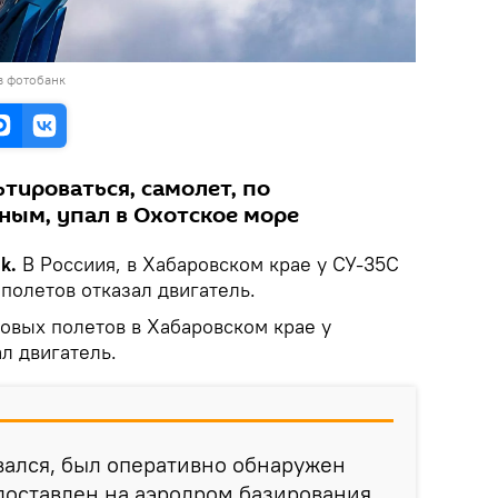
в фотобанк
тироваться, самолет, по
ым, упал в Охотское море
ik.
В Россиия, в Хабаровском крае у СУ-35С
полетов отказал двигатель.
овых полетов в Хабаровском крае у
л двигатель.
вался, был оперативно обнаружен
доставлен на аэродром базирования.