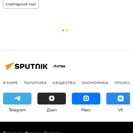
Клайпедский порт
Литва
В МИРЕ
ПОЛИТИКА
ОБЩЕСТВО
ЭКОНОМИКА
ПРОИСШ
Telegram
Дзен
Макс
VK