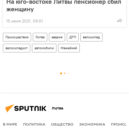
На юго-востоке Литвы пенсионер сбил
женщину
15 июля 2021, 09:01
Происшествия
Литва
авария
ДТП
велосипед
велосипедист
автомобили
Мажейкяй
Литва
В МИРЕ
ПОЛИТИКА
ОБЩЕСТВО
ЭКОНОМИКА
ПРОИСШ