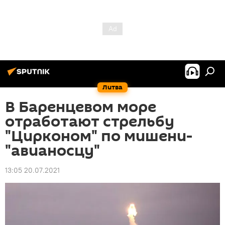
Литва
В Баренцевом море
отработают стрельбу
"Цирконом" по мишени-
"авианосцу"
13:05 20.07.2021