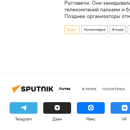
Руставели. Они закидывал
телекомпаний палками и б
Позднее организаторы от
Видео
Мультимедиа
В мире
Литва
В МИРЕ
ПОЛИТИКА
Telegram
Дзен
Макс
VK