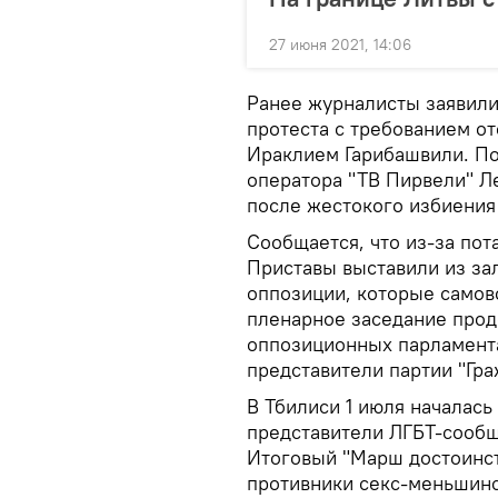
27 июня 2021, 14:06
Ранее журналисты заявили
протеста с требованием от
Ираклием Гарибашвили. По
оператора "ТВ Пирвели" Л
после жестокого избиения 
Сообщается, что из-за пот
Приставы выставили из за
оппозиции, которые самов
пленарное заседание прод
оппозиционных парламента
представители партии "Гра
В Тбилиси 1 июля началась
представители ЛГБТ-сообщ
Итоговый "Марш достоинст
противники секс-меньшинс