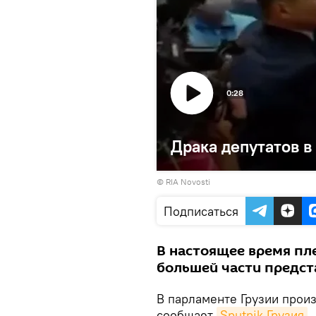
0:28
Драка депутатов в
© RIA Novosti
Подписаться
В настоящее время пл
большей части предст
В парламенте Грузии прои
сообщает
Sputnik Грузия
.