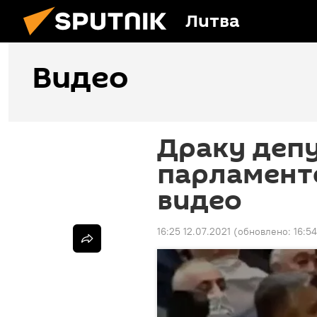
Литва
Видео
Драку депу
парламенте
видео
16:25 12.07.2021
(обновлено:
16:54