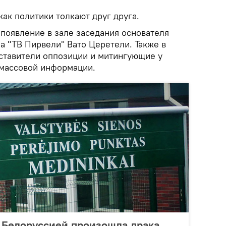
как политики толкают друг друга.
появление в зале заседания основателя
а "ТВ Пирвели" Вато Церетели. Также в
ставители оппозиции и митингующие у
 массовой информации.
 Белоруссией произошла драка