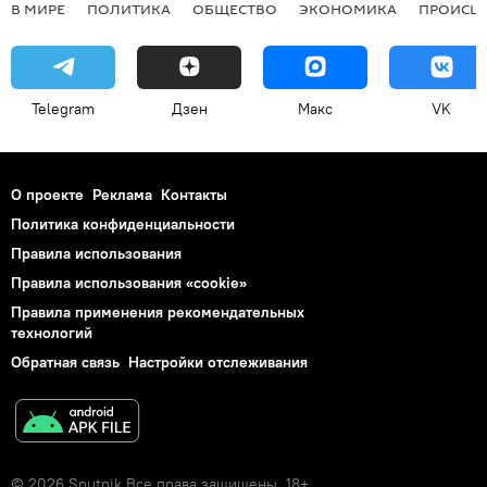
В МИРЕ
ПОЛИТИКА
ОБЩЕСТВО
ЭКОНОМИКА
ПРОИСШ
Telegram
Дзен
Макс
VK
О проекте
Реклама
Контакты
Политика конфиденциальности
Правила использования
Правила использования «cookie»
Правила применения рекомендательных
технологий
Обратная связь
Настройки отслеживания
© 2026 Sputnik Все права защищены. 18+