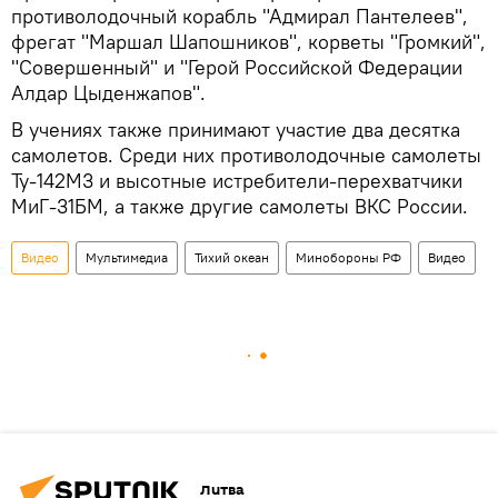
противолодочный корабль "Адмирал Пантелеев",
фрегат "Маршал Шапошников", корветы "Громкий",
"Совершенный" и "Герой Российской Федерации
Алдар Цыденжапов".
В учениях также принимают участие два десятка
самолетов. Среди них противолодочные самолеты
Ту-142М3 и высотные истребители-перехватчики
МиГ-31БМ, а также другие самолеты ВКС России.
Видео
Мультимедиа
Тихий океан
Минобороны РФ
Видео
Литва