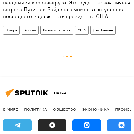
пандемией коронавируса. Это будет первая личная
встреча Путина и Байдена с момента вступления
последнего в должность президента США.
В мире
Россия
Владимир Путин
США
Джо Байден
Литва
В МИРЕ
ПОЛИТИКА
ОБЩЕСТВО
ЭКОНОМИКА
ПРОИСШ