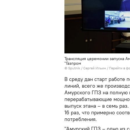
Трансляция церемонии запуска А
"Газпром
© Sputnik / Сергей Ильин
/
Перейти в ф
В среду дан старт работе 
линий, всего же производ
Амурского ГПЗ на полную 
перерабатывающие мощност
выпуск этана – в семь раз
16 раз, что примерно соот
потребления.
"Амурский ГПЗ – одно из 