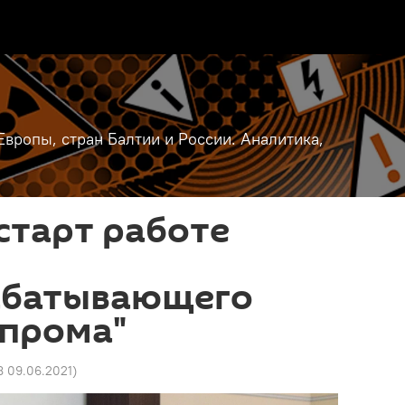
вропы, стран Балтии и России. Аналитика,
старт работе
абатывающего
зпрома"
8 09.06.2021
)