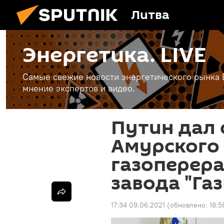
Литва
Энергетика. LIVE
Самые свежие новости энергетического рынка Е
мнение экспертов и видео.
Путин дал 
Амурского
газоперер
завода "Га
17:34 09.06.2021
(обновлено:
18:5