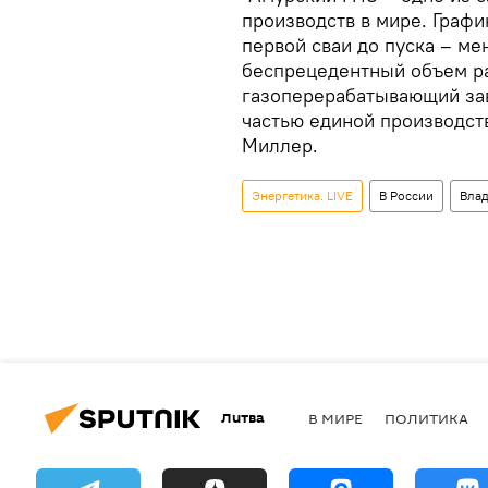
производств в мире. Графи
первой сваи до пуска – ме
беспрецедентный объем ра
газоперерабатывающий зав
частью единой производст
Миллер.
Энергетика. LIVE
В России
Вла
Литва
В МИРЕ
ПОЛИТИКА