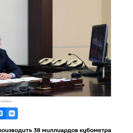
отобанк
роизводить 38 миллиардов кубометра