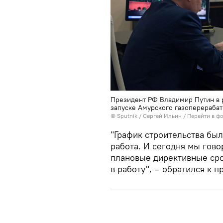
Президент РФ Владимир Путин в 
запуске Амурского газоперераба
© Sputnik / Сергей Ильин
/
Перейти в ф
"График строительства был
работа. И сегодня мы гово
плановые директивные срок
в работу", – обратился к 