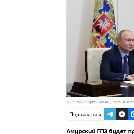
© Sputnik / Сергей Ильин
/
Перейти в ф
Подписаться
Амурский ГПЗ будет п