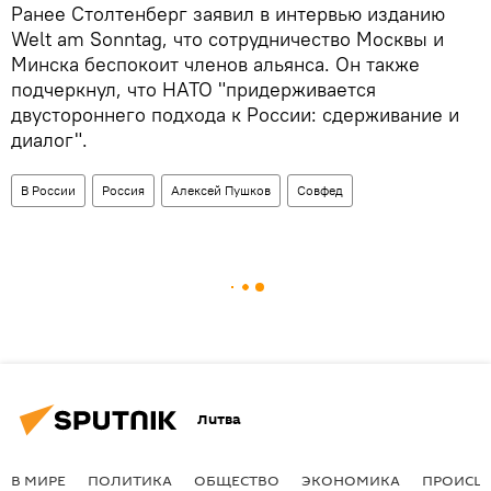
Ранее Столтенберг заявил в интервью изданию
Welt am Sonntag, что сотрудничество Москвы и
Минска беспокоит членов альянса. Он также
подчеркнул, что НАТО "придерживается
двустороннего подхода к России: сдерживание и
диалог".
В России
Россия
Алексей Пушков
Совфед
Литва
В МИРЕ
ПОЛИТИКА
ОБЩЕСТВО
ЭКОНОМИКА
ПРОИСШ