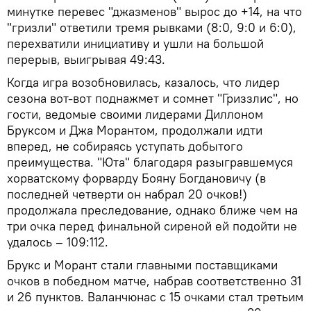
минутке перевес "джазменов" вырос до +14, на что
"гризли" ответили тремя рывками (8:0, 9:0 и 6:0),
перехватили инициативу и ушли на большой
перерыв, выигрывая 49:43.
Когда игра возобновилась, казалось, что лидер
сезона вот-вот поднажмет и сомнет "Гриззлис", но
гости, ведомые своими лидерами Диллоном
Бруксом и Джа Морантом, продолжали идти
вперед, не собираясь уступать добытого
преимущества. "Юта" благодаря разыгравшемуся
хорватскому форварду Бояну Богдановичу (в
последней четверти он набрал 20 очков!)
продолжала преследование, однако ближе чем на
три очка перед финальной сиреной ей подойти не
удалось – 109:112.
Брукс и Морант стали главными поставщиками
очков в победном матче, набрав соответственно 31
и 26 пунктов. Валанчюнас с 15 очками стал третьим