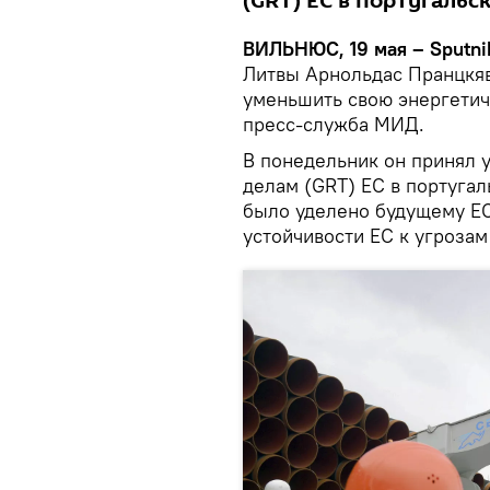
(GRT) ЕС в португальс
ВИЛЬНЮС, 19 мая – Sputni
Литвы Арнольдас Пранцкяв
уменьшить свою энергетич
пресс-служба МИД.
В понедельник он принял 
делам (GRT) ЕС в португа
было уделено будущему Е
устойчивости ЕС к угрозам