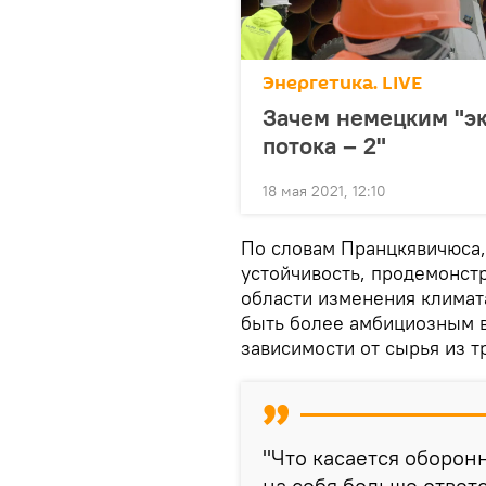
Энергетика. LIVE
Зачем немецким "эк
потока – 2"
18 мая 2021, 12:10
По словам Пранцкявичюса,
устойчивость, продемонст
области изменения климата
быть более амбициозным в
зависимости от сырья из тр
"Что касается оборон
на себя больше ответ