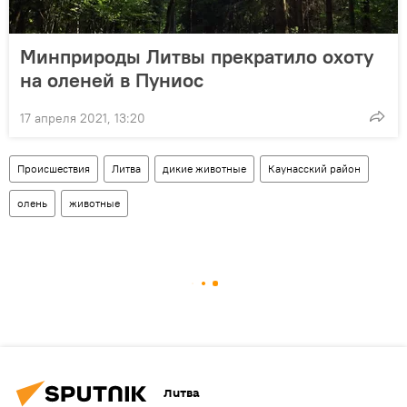
Минприроды Литвы прекратило охоту
на оленей в Пуниос
17 апреля 2021, 13:20
Происшествия
Литва
дикие животные
Каунасский район
олень
животные
Литва