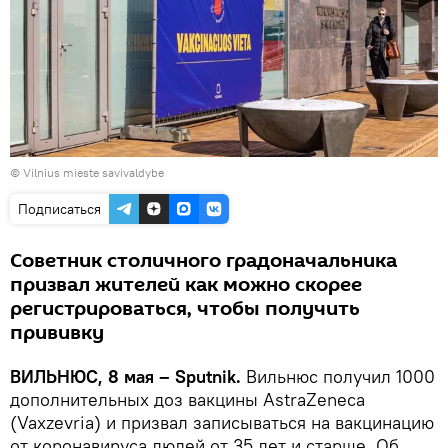
©
Vilnius mieste savivaldybe
Подписаться
Советник столичного градоначальника
призвал жителей как можно скорее
регистрироваться, чтобы получить
прививку
ВИЛЬНЮС, 8 мая – Sputnik.
Вильнюс получил 1000
дополнительных доз вакцины AstraZeneca
(Vaxzevria) и призвал записываться на вакцинацию
от коронавируса людей от 35 лет и старше. Об