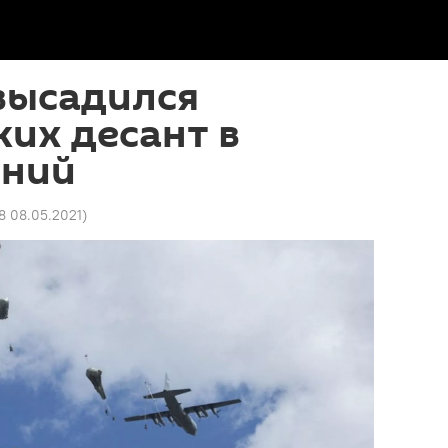
высадился
их десант в
ений
58 08.05.2021
)