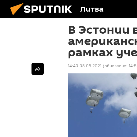
Литва
В Эстонии 
американск
рамках уч
14:40 08.05.2021
(обновлено:
14: