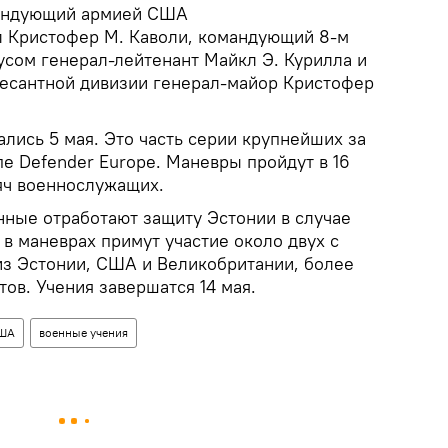
мандующий армией США
л Кристофер М. Каволи, командующий 8-м
сом генерал-лейтенант Майкл Э. Курилла и
есантной дивизии генерал-майор Кристофер
ались 5 мая. Это часть серии крупнейших за
е Defender Europe. Маневры пройдут в 16
сяч военнослужащих.
нные отработают защиту Эстонии в случае
 в маневрах примут участие около двух с
из Эстонии, США и Великобритании, более
тов. Учения завершатся 14 мая.
ША
военные учения