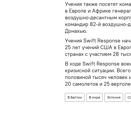
Учения также посетят ко
в Европе и Африке генера
воздушно-десантным корпу
командир 82-й воздушно-д
Донахью.
Учения Swift Response нач
25 лет учений США в Европ
странах с участием 28 ты
В ходе Swift Response вое
кризисной ситуации. Всего
половиной тысяч человек 
20 самолетов и 25 вертоле
В Балтии
В мире
Эстония
С