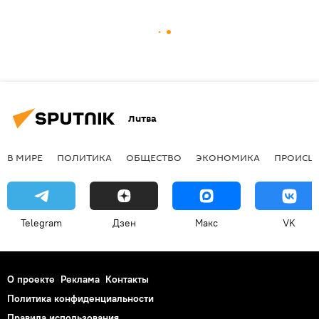
Литва
В МИРЕ
ПОЛИТИКА
ОБЩЕСТВО
ЭКОНОМИКА
ПРОИСШ
Telegram
Дзен
Макс
VK
О проекте
Реклама
Контакты
Политика конфиденциальности
Правила использования