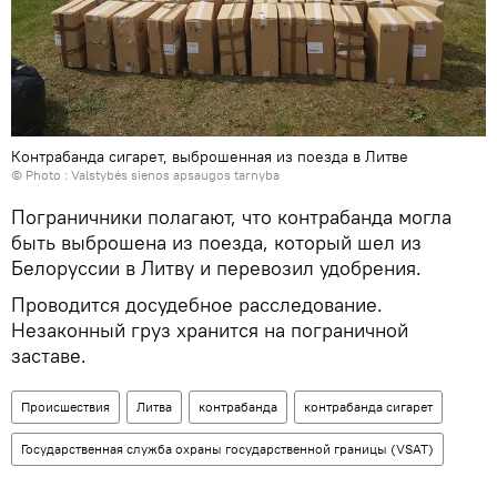
Контрабанда сигарет, выброшенная из поезда в Литве
© Photo :
Valstybės sienos apsaugos tarnyba
Пограничники полагают, что контрабанда могла
быть выброшена из поезда, который шел из
Белоруссии в Литву и перевозил удобрения.
Проводится досудебное расследование.
Незаконный груз хранится на пограничной
заставе.
Происшествия
Литва
контрабанда
контрабанда сигарет
Государственная служба охраны государственной границы (VSAT)