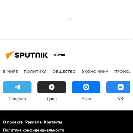
Литва
В МИРЕ
ПОЛИТИКА
ОБЩЕСТВО
ЭКОНОМИКА
ПРОИСШ
Telegram
Дзен
Макс
VK
О проекте
Реклама
Контакты
Политика конфиденциальности