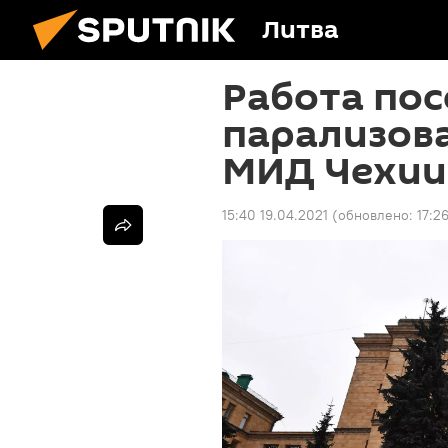
Литва
Работа пос
парализова
МИД Чехии
15:40 19.04.2021
(обновлено:
17:2