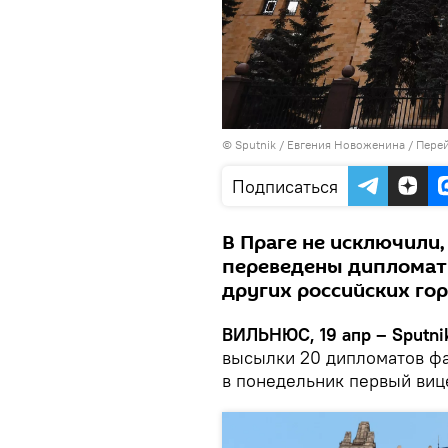
© Sputnik / Евгения Новоженина
/
Перей
Подписаться
В Праге не исключили,
переведены дипломаты
других российских го
ВИЛЬНЮС, 19 апр – Sputni
высылки 20 дипломатов фа
в понедельник первый виц