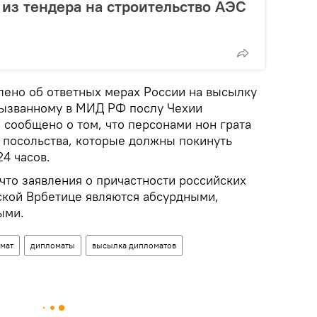
 из тендера на строительство АЭС
лено об ответных мерах России на высылку
Вызванному в МИД РФ послу Чехии
 сообщено о том, что персонами нон грата
 посольства, которые должны покинуть
4 часов.
что заявления о причастности российских
ской Врбетице являются абсурдными,
ыми.
мат
дипломаты
высылка дипломатов