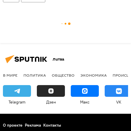
Литва
В МИРЕ
ПОЛИТИКА
ОБЩЕСТВО
ЭКОНОМИКА
ПРОИСШ
Telegram
Дзен
Макс
VK
О проекте
Реклама
Контакты