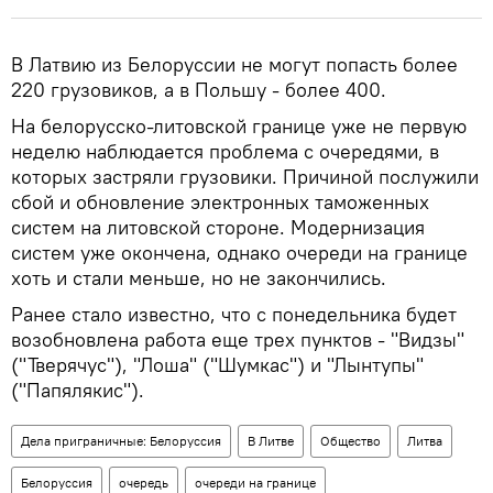
В Латвию из Белоруссии не могут попасть более
220 грузовиков, а в Польшу - более 400.
На белорусско-литовской границе уже не первую
неделю наблюдается проблема с очередями, в
которых застряли грузовики. Причиной послужили
сбой и обновление электронных таможенных
систем на литовской стороне. Модернизация
систем уже окончена, однако очереди на границе
хоть и стали меньше, но не закончились.
Ранее стало известно, что с понедельника будет
возобновлена работа еще трех пунктов - "Видзы"
("Тверячус"), "Лоша" ("Шумкас") и "Лынтупы"
("Папялякис").
Дела приграничные: Белоруссия
В Литве
Общество
Литва
Белоруссия
очередь
очереди на границе