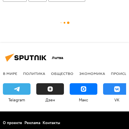
Литва
В МИРЕ
ПОЛИТИКА
ОБЩЕСТВО
ЭКОНОМИКА
ПРОИСШ
Telegram
Дзен
Макс
VK
О проекте
Реклама
Контакты