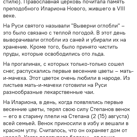
стилю). Православная церковь почитала память
преподобного Илариона Нового, жившего в VIII
веке.
На Руси святого называли "Выверни оглобли" –
это было связано с теплой погодой. В этот день
выворачивали оглобли из саней и убирали их на
хранение. Кроме того, было принято чистить
пруды, которые освободились ото льда.
На прогалинах, с которых только-только сошел
снег, распускались первые весенние цветы – мать-
и-мачеха. Этот цветок очень любили в народе. Из
листьев мать-и-мачехи готовили на Руси
разнообразные лекарственные чаи.
На Илариона, в день, когда появлялись первые
весенние цветы, терял свою силу Степанов венок
— его в старину плели на Степана (2 (15) августа)
всей семьей. Венок приносили в избу и вешали в
красном углу. Считалось, что он охраняет дом от