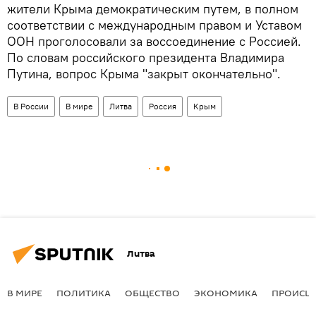
жители Крыма демократическим путем, в полном
соответствии с международным правом и Уставом
ООН проголосовали за воссоединение с Россией.
По словам российского президента Владимира
Путина, вопрос Крыма "закрыт окончательно".
В России
В мире
Литва
Россия
Крым
Литва
В МИРЕ
ПОЛИТИКА
ОБЩЕСТВО
ЭКОНОМИКА
ПРОИСШ