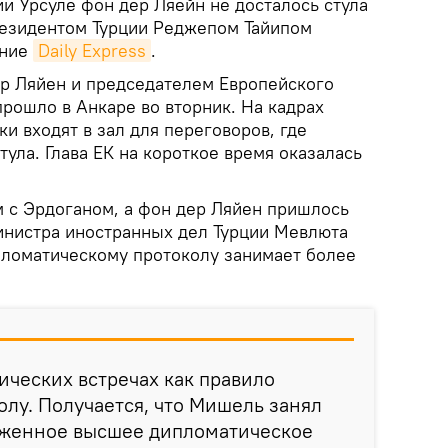
и Урсуле фон дер Ляейн не досталось стула
резидентом Турции Реджепом Тайипом
ание
Daily Express
.
ер Ляйен и председателем Европейского
ошло в Анкаре во вторник. На кадрах
ки входят в зал для переговоров, где
тула. Глава ЕК на короткое время оказалась
 с Эрдоганом, а фон дер Ляйен пришлось
министра иностранных дел Турции Мевлюта
пломатическому протоколу занимает более
ических встречах как правило
олу. Получается, что Мишель занял
женное высшее дипломатическое