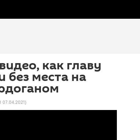
видео, как главу
и без места на
Эрдоганом
0 07.04.2021
)