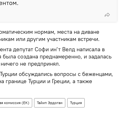
ентом.
ломатическим нормам, места на диване
чикам или другим участникам встречи.
ента депутат Софи ин'т Велд написала в
ия была создана преднамеренно, и задалась
ничего не предпринял.
 Турции обсуждались вопросы с беженцами,
 границе Турции и Греции, а также
ая комиссия (ЕК)
Тайип Эрдоган
Турция