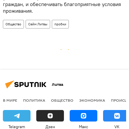
граждан, и обеспечивать благоприятные условия
проживания.
Общество
Сейм Литвы
пробки
Литва
В МИРЕ
ПОЛИТИКА
ОБЩЕСТВО
ЭКОНОМИКА
ПРОИСШ
Telegram
Дзен
Макс
VK