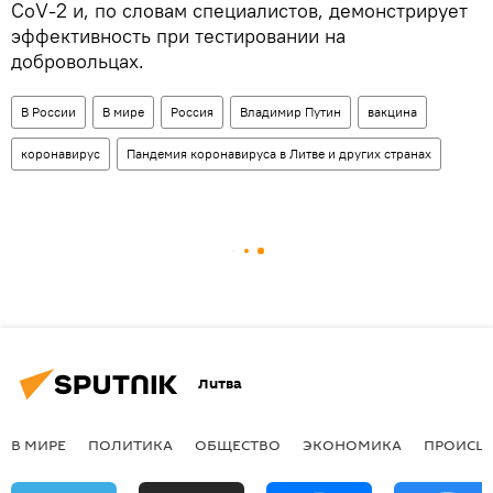
CoV-2 и, по словам специалистов, демонстрирует
эффективность при тестировании на
добровольцах.
В России
В мире
Россия
Владимир Путин
вакцина
коронавирус
Пандемия коронавируса в Литве и других странах
Литва
В МИРЕ
ПОЛИТИКА
ОБЩЕСТВО
ЭКОНОМИКА
ПРОИСШ