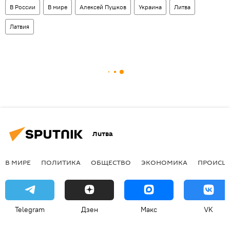
В России
В мире
Алексей Пушков
Украина
Литва
Латвия
Литва
В МИРЕ
ПОЛИТИКА
ОБЩЕСТВО
ЭКОНОМИКА
ПРОИСШ
Telegram
Дзен
Макс
VK