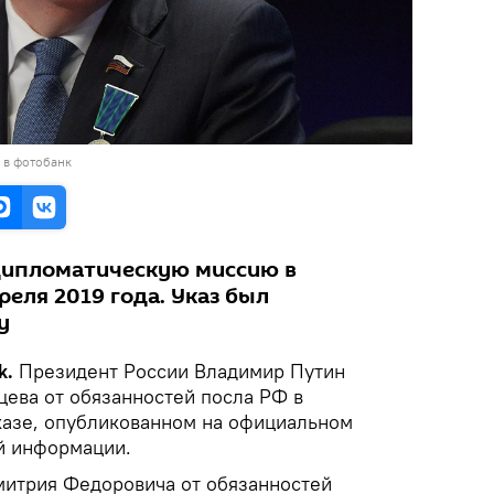
 в фотобанк
дипломатическую миссию в
реля 2019 года. Указ был
у
k.
Президент России Владимир Путин
ева от обязанностей посла РФ в
указе, опубликованном на официальном
й информации.
итрия Федоровича от обязанностей