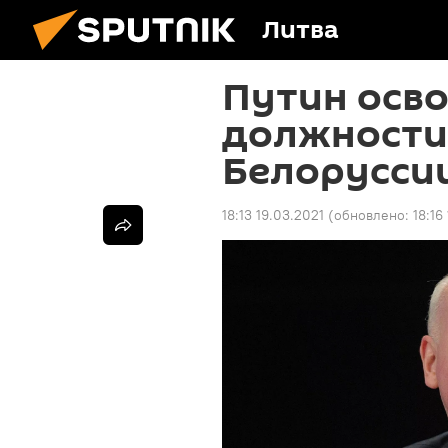
Литва
Путин осв
должности 
Белорусси
18:13 19.03.2021
(обновлено:
18:16