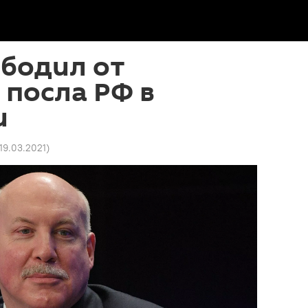
ободил от
посла РФ в
и
 19.03.2021
)