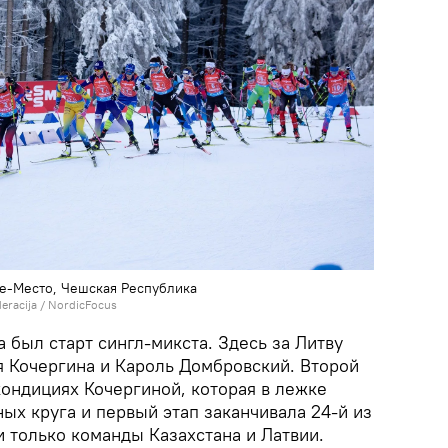
ве-Место, Чешская Республика
deracija / NordicFocus
а был старт сингл-микста. Здесь за Литву
я Кочергина и Кароль Домбровский. Второй
 кондициях Кочергиной, которая в лежке
ых круга и первый этап заканчивала 24-й из
 только команды Казахстана и Латвии.