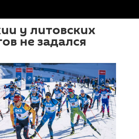
хии у литовских
ов не задался