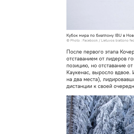
Кубок мира по биатлону IBU в Но
© Photo :
Facebook / Lietuvos biatlono f
После первого этапа Коче
отставанием от лидеров го
позицию, но отставание от
Каукенас, выросло вдвое. 
на два места), лидировав
дистанции к своей очеред