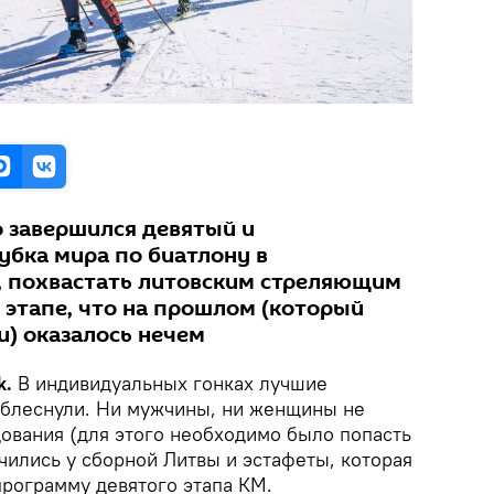
 завершился девятый и
убка мира по биатлону в
ы, похвастать литовским стреляющим
 этапе, что на прошлом (который
и) оказалось нечем
k.
В индивидуальных гонках лучшие
 блеснули. Ни мужчины, ни женщины не
дования (для этого необходимо было попасть
учились у сборной Литвы и эстафеты, которая
программу девятого этапа КМ.