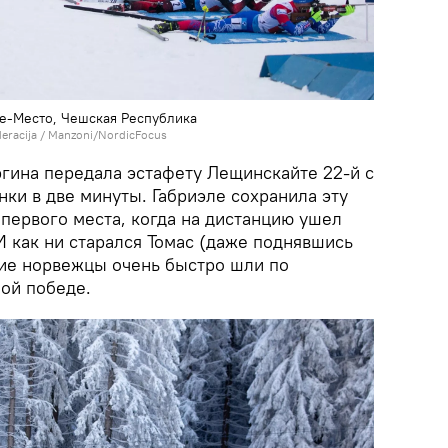
ве-Место, Чешская Республика
ederacija / Manzoni/NordicFocus
ргина передала эстафету Лещинскайте 22-й с
нки в две минуты. Габриэле сохранила эту
 первого места, когда на дистанцию ушел
И как ни старался Томас (даже поднявшись
шие норвежцы очень быстро шли по
ной победе.