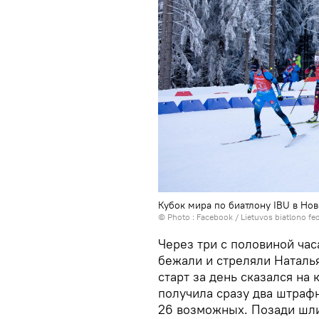
Кубок мира по биатлону IBU в Но
© Photo :
Facebook / Lietuvos biatlono fe
Через три с половиной час
бежали и стреляли Наталь
старт за день сказался на
получила сразу два штрафн
26 возможных. Позади шли