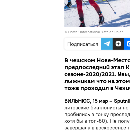
© Photo :
International Biathlon Union
Подписаться
В чешском Нове-Место
предпоследний этап К
сезоне-2020/2021. Ув
лыжникам что на этом
тоже проходил в Чехи
ВИЛЬНЮС, 15 мар – Sputni
литовские биатлонисты не
пробились в гонку пресле
хотя бы в топ-60). Не пол
завершала в воскресенье 