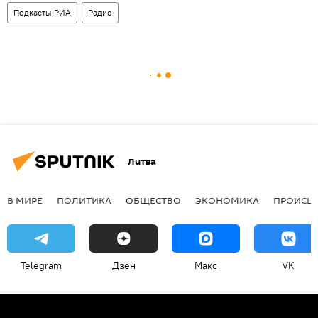
Подкасты РИА
Радио
Литва
В МИРЕ
ПОЛИТИКА
ОБЩЕСТВО
ЭКОНОМИКА
ПРОИСШ
Telegram
Дзен
Макс
VK