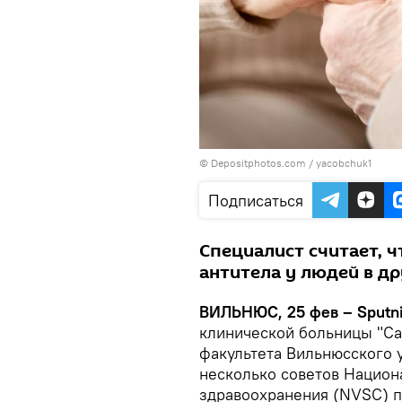
© Depositphotos.com /
yacobchuk1
Подписаться
Специалист считает, ч
антитела у людей в д
ВИЛЬНЮС, 25 фев – Sputni
клинической больницы "Са
факультета Вильнюсского 
несколько советов Национ
здравоохранения (NVSC) п