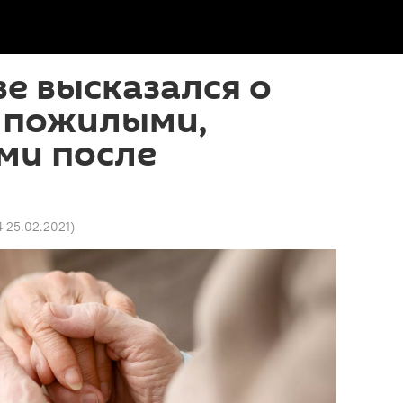
ве высказался о
с пожилыми,
ми после
4 25.02.2021
)