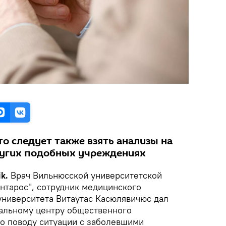
то следует также взять анализы на
ругих подобных учреждениях
k.
Врач Вильнюсской университетской
нтарос", сотрудник медицинского
университета Витаутас Касюлявичюс дал
альному центру общественного
о поводу ситуации с заболевшими