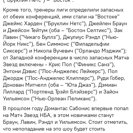
Кроме того, тренеры лиги определили запасных
от обеих конференций, ими стали на "Востоке"
Джеймс Харден ("Бруклин Нетс"), Джейлен Браун
и Джейсон Тейтум (оба – "Бостон Селтикс"), Зак
Лавин ("Чикаго Буллз"), Джулиус Рэндл ("Нью-
Йорк Никс"), Бен Симмонс ("Филадельфии
Сиксерс") и Никола Вучевич ("Орландо Мэджик");
от Западной конференции в число запасных Матча
Звезд включены - Крис Пол ("Финикс Санз"),
Энтони Дэвис ("Лос-Анджелес Лейкерс"), Пол
Джордж ("Лос-Анджелес Клипперс"), Руди Гобер,
Донован Митчелл (оба – "Юта Джаз"), Дэмиан
Лиллард ("Портленд Трэйл Блэйзерс") и Зайон
Уильямсон ("Нью-Орлеан Пеликанс").
В прошлом году Домантас Сабонис впервые попал
на Матч Звезд НБА, в этом новичками станут
Браун, Лавин, Рэндл и Уильямсон. Стоит отметить,
что непопадание на это шоу будет стоить