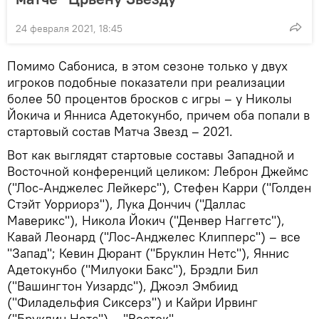
24 февраля 2021, 18:45
Помимо Сабониса, в этом сезоне только у двух
игроков подобные показатели при реализации
более 50 процентов бросков с игры – у Николы
Йокича и Янниса Адетокунбо, причем оба попали в
стартовый состав Матча Звезд – 2021.
Вот как выглядят стартовые составы Западной и
Восточной конференций целиком: Леброн Джеймс
("Лос-Анджелес Лейкерс"), Стефен Карри ("Голден
Стэйт Уорриорз"), Лука Дончич ("Даллас
Маверикс"), Никола Йокич ("Денвер Наггетс"),
Кавай Леонард ("Лос-Анджелес Клипперс") – все
"Запад"; Кевин Дюрант ("Бруклин Нетс"), Яннис
Адетокунбо ("Милуоки Бакс"), Брэдли Бил
("Вашингтон Уизардс"), Джоэл Эмбиид
("Филадельфия Сиксерз") и Кайри Ирвинг
("Бруклин Нетс") – "Восток".