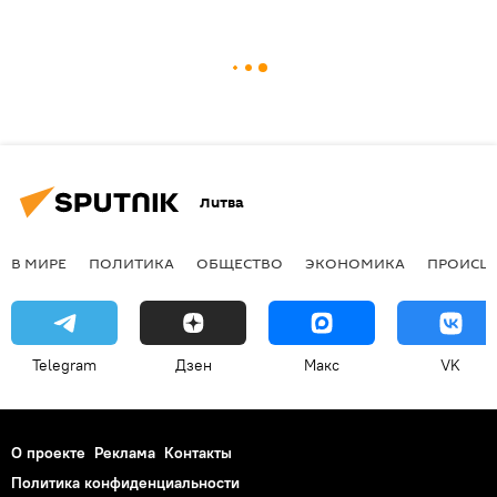
Литва
В МИРЕ
ПОЛИТИКА
ОБЩЕСТВО
ЭКОНОМИКА
ПРОИСШ
Telegram
Дзен
Макс
VK
О проекте
Реклама
Контакты
Политика конфиденциальности