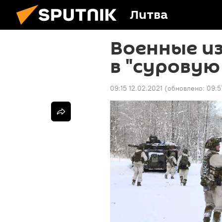
Литва
Военные и
в "суровую
09:15 12.02.2021
(обновлено:
09:5