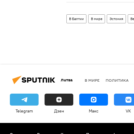
В Балтии
В мире
Эстония
В
Литва
В МИРЕ
ПОЛИТИКА
Telegram
Дзен
Макс
VK