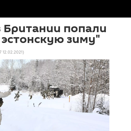
з Британии попали
 эстонскую зиму"
7 12.02.2021
)