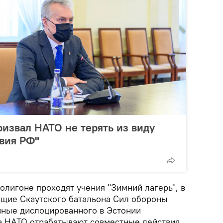
извал НАТО не терять из виду
вия РФ"
олигоне проходят учения "Зимний лагерь", в
щие Скаутского батальона Сил обороны
нные дислоцированного в Эстонии
а НАТО отрабатывают совместные действия