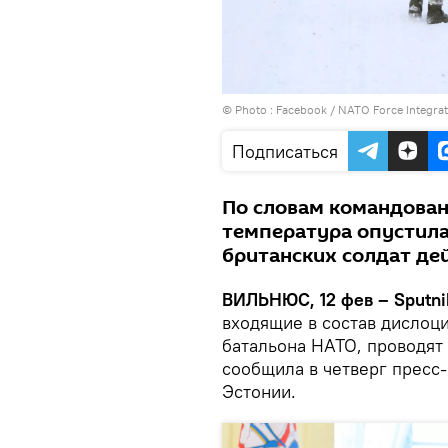
© Photo :
Facebook / NATO Force Integrati
Подписаться
По словам командован
температура опустила
британских солдат де
ВИЛЬНЮС, 12 фев – Sputni
входящие в состав дислоц
батальона НАТО, проводят 
сообщила в четверг пресс
Эстонии.