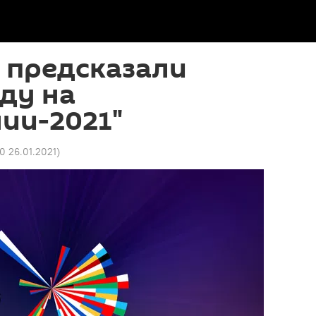
 предсказали
ду на
ии-2021"
0 26.01.2021
)