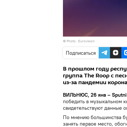
© Photo :
Еurovision
Подписаться
В прошлом году респу
группа The Roop с пес
из-за пандемии корон
ВИЛЬНЮС, 26 янв – Sputni
победить в музыкальном к
свидетельствуют данные о
По мнению большинства бу
занять первое место, обог