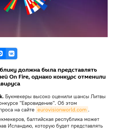
блику должна была представлять
ней On Fire, однако конкурс отменили
авируса
k.
Букмекеры высоко оценили шансы Литвы
онкурсе "Евровидение". Об этом
проса на сайте
eurovisionworld.com
.
кмекеров, балтийская республика может
нав Исландию, которую будет представлять