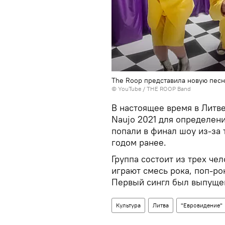
The Roop представила новую песн
©
YouTube / THE ROOP Band
В настоящее время в Литв
Naujo 2021 для определени
попали в финал шоу из-за 
годом ранее.
Группа состоит из трех че
играют смесь рока, поп-рок
Первый сингл был выпущен 
Культура
Литва
"Евровидение"