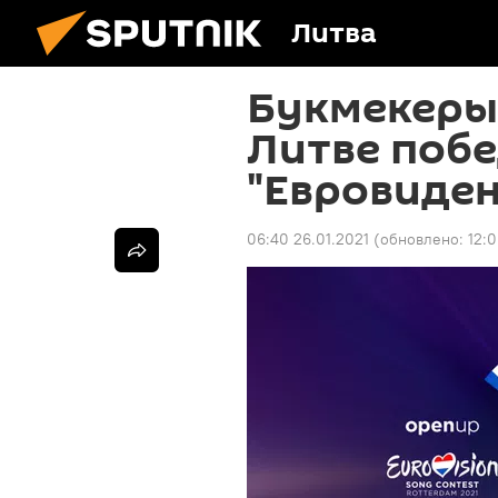
Литва
Букмекеры
Литве побе
"Евровиден
06:40 26.01.2021
(обновлено:
12:0