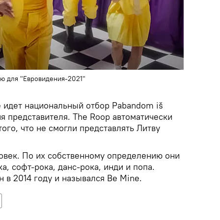
ю для "Евровидения-2021"
е идет национальный отбор Pabandom iš
я представителя. The Roop автоматически
того, что не смогли представлять Литву
ловек. По их собственному определению они
а, софт-рока, данс-рока, инди и попа.
в 2014 году и назывался Be Mine.