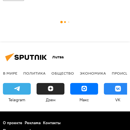
Литва
В МИРЕ
ПОЛИТИКА
ОБЩЕСТВО
ЭКОНОМИКА
ПРОИСШ
Telegram
Дзен
Макс
VK
О проекте
Реклама
Контакты