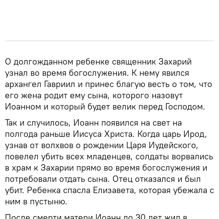
О долгожданном ребенке священник Захарий
узнал во время богослужения. К нему явился
архангел Гавриил и принес благую весть о том, что
его жена родит ему сына, которого назовут
Иоанном и который будет велик перед Господом.
Так и случилось, Иоанн появился на свет на
полгода раньше Иисуса Христа. Когда царь Ирод,
узнав от волхвов о рождении Царя Иудейского,
повелел убить всех младенцев, солдаты ворвались
в храм к Захарии прямо во время богослужения и
потребовали отдать сына. Отец отказался и был
убит. Ребенка спасла Елизавета, которая убежала с
ним в пустыню.
После смерти матери Иоанн до 30 лет жил в