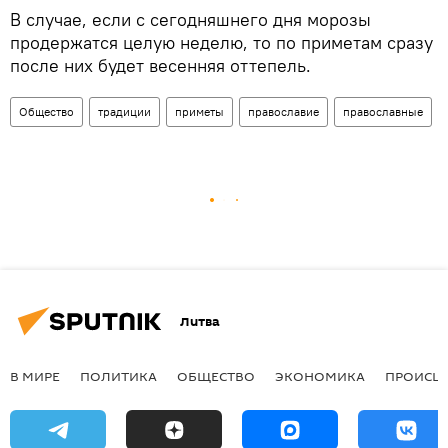
В случае, если с сегодняшнего дня морозы
продержатся целую неделю, то по приметам сразу
после них будет весенняя оттепель.
Общество
традиции
приметы
православие
православные
Литва
В МИРЕ
ПОЛИТИКА
ОБЩЕСТВО
ЭКОНОМИКА
ПРОИСШ