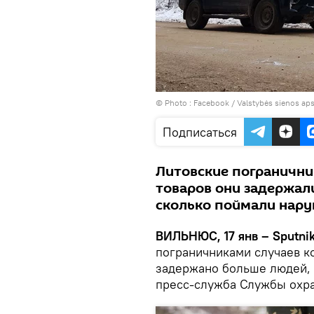
© Photo :
Facebook / Valstybės sienos ap
Подписаться
Литовские погранични
товаров они задержал
сколько поймали нар
ВИЛЬНЮС, 17 янв – Sputnik
пограничниками случаев к
задержано больше людей, 
пресс-служба Службы охра