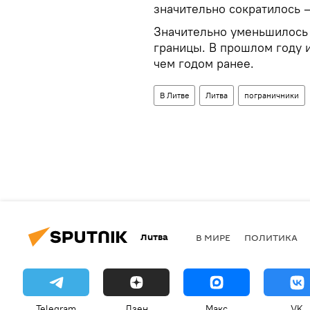
значительно сократилось –
Значительно уменьшилось 
границы. В прошлом году и
чем годом ранее.
В Литве
Литва
пограничники
Литва
В МИРЕ
ПОЛИТИКА
Telegram
Дзен
Макс
VK