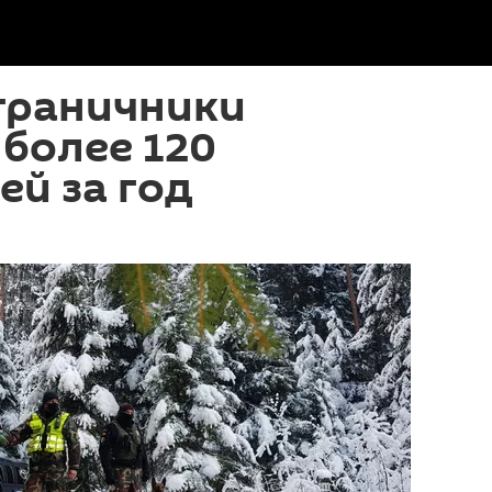
граничники
более 120
й за год