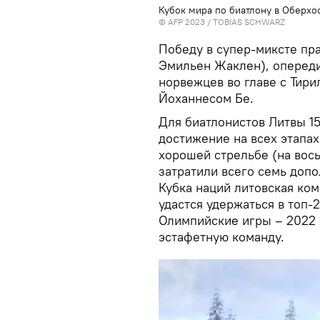
Кубок мира по биатлону в Оберхоф
© AFP 2023 / TOBIAS SCHWARZ
Победу в супер-миксте пр
Эмильен Жаклен), опереди
норвежцев во главе с Тир
Йоханнесом Бе.
Для биатлонистов Литвы 15
достижение на всех этапах
хорошей стрельбе (на вос
затратили всего семь доп
Кубка наций литовская ком
удастся удержаться в топ-2
Олимпийские игры – 2022 
эстафетную команду.