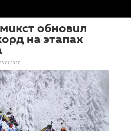
 микст обновил
орд на этапах
а
 23.01.2021
)