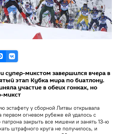
и супер-микстом завершился вчера в
тый этап Кубка мира по биатлону.
няла участие в обеих гонках, но
р-микст
ю эстафету у сборной Литвы открывала
а первом огневом рубеже ей удалось с
патрона закрыть все мишени и занять 13-ю
жать штрафного круга не получилось, и