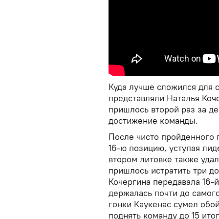
Куда лучше сложился для 
представляли Наталья Коче
пришлось второй раз за де
достижение команды.
После чисто пройденного 
16-ю позицию, уступая лид
втором литовке также удал
пришлось истратить три д
Кочергина передавала 16-й
держалась почти до самог
гонки Каукенас сумел обо
поднять команду до 15 ито