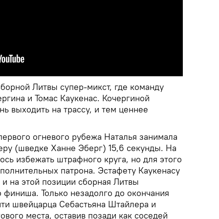
сборной Литвы супер-микст, где команду
ргина и Томас Каукенас. Кочергиной
нь выходить на трассу, и тем ценнее
первого огневого рубежа Наталья занимала
еру (шведке Ханне Эберг) 15,6 секунды. На
ось избежать штрафного круга, но для этого
ополнительных патрона. Эстафету Каукенасу
 и на этой позиции сборная Литвы
о финиша. Только незадолго до окончания
йти швейцарца Себастьяна Штайлера и
гового места, оставив позади как соседей