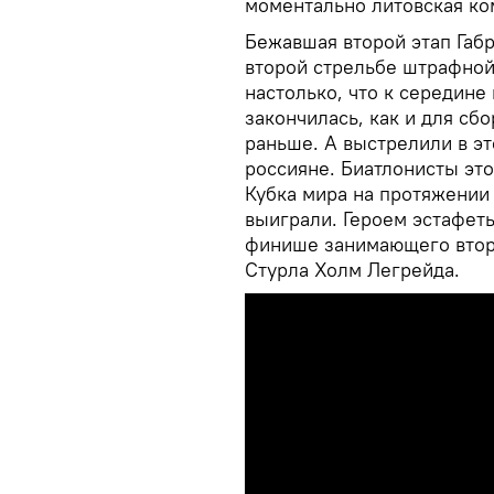
моментально литовская ком
Бежавшая второй этап Габ
второй стрельбе штрафной 
настолько, что к середине
закончилась, как и для с
раньше. А выстрелили в э
россияне. Биатлонисты это
Кубка мира на протяжении 4
выиграли. Героем эстафет
финише занимающего втор
Стурла Холм Легрейда.