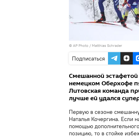
© AP Photo / Matthias Schrader
Подписаться
Смешанной эстафетой 
немецком Оберхофе пя
Литовская команда при
лучше ей удался супе
Первую в сезоне смешанну
Наталья Кочергина. Если н
помощью дополнительного 
позицию, то в стойке избе