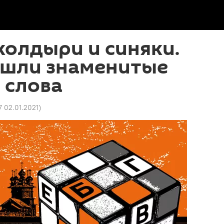
колдыри и синяки.
ошли знаменитые
 слова
17 02.01.2021
)