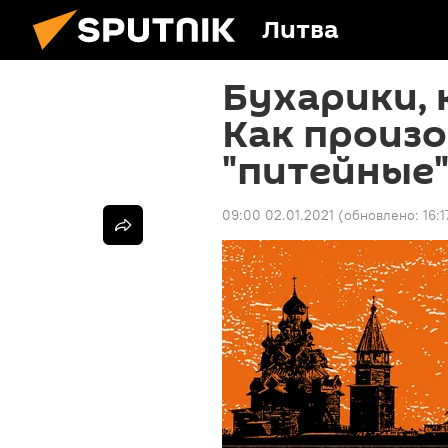
Литва
Бухарики, 
Как произ
"питейные"
09:00 02.01.2021
(обновлено:
16: