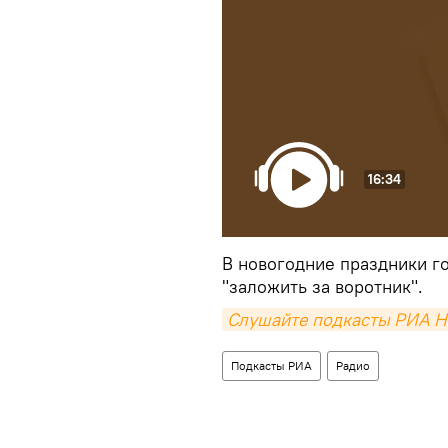
16:34
В новогодние праздники г
"заложить за воротник".
Слушайте подкасты РИА Н
Подкасты РИА
Радио