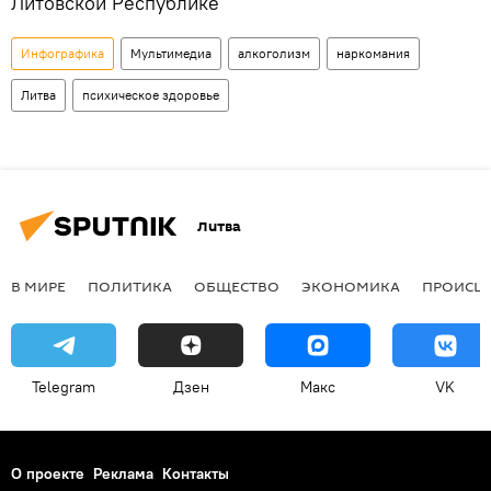
Литовской Республике
Инфографика
Мультимедиа
алкоголизм
наркомания
Литва
психическое здоровье
Литва
В МИРЕ
ПОЛИТИКА
ОБЩЕСТВО
ЭКОНОМИКА
ПРОИСШ
Telegram
Дзен
Макс
VK
О проекте
Реклама
Контакты