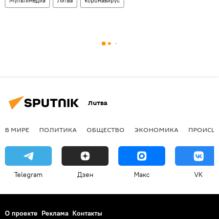
Мультимедиа
Литва
коронавирус
Литва
В МИРЕ
ПОЛИТИКА
ОБЩЕСТВО
ЭКОНОМИКА
ПРОИСШ
Telegram
Дзен
Макс
VK
О проекте
Реклама
Контакты