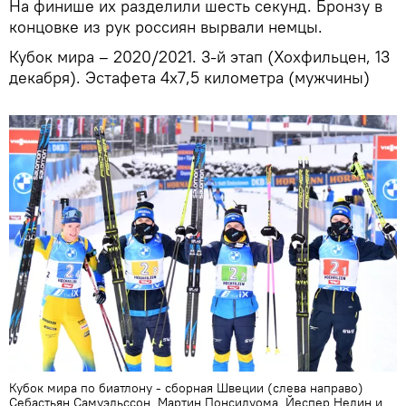
На финише их разделили шесть секунд. Бронзу в
концовке из рук россиян вырвали немцы.
Кубок мира – 2020/2021. 3-й этап (Хохфильцен, 13
декабря). Эстафета 4х7,5 километра (мужчины)
Кубок мира по биатлону - сборная Швеции (слева направо)
Себастьян Самуэльссон, Мартин Понсилуома, Йеспер Нелин и