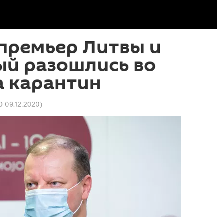
премьер Литвы и
ый разошлись во
а карантин
0 09.12.2020
)