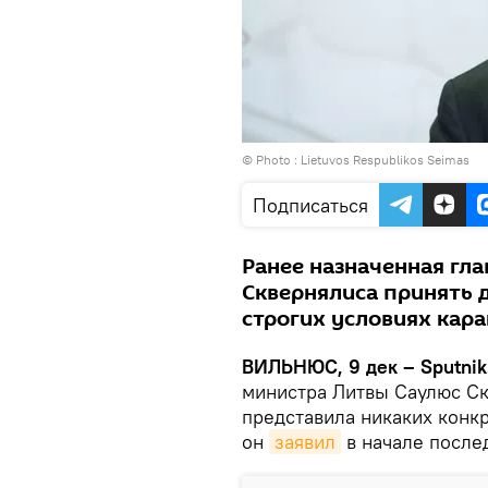
© Photo :
Lietuvos Respublikos Seimas
Подписаться
Ранее назначенная гл
Сквернялиса принять 
строгих условиях кар
ВИЛЬНЮС, 9 дек – Sputnik
министра Литвы Саулюс Ск
представила никаких конк
он
заявил
в начале послед