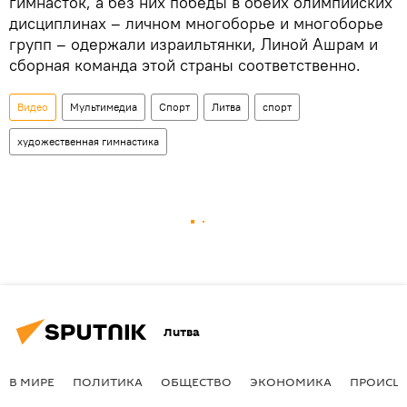
гимнасток, а без них победы в обеих олимпийских
дисциплинах – личном многоборье и многоборье
групп – одержали израильтянки, Линой Ашрам и
сборная команда этой страны соответственно.
Видео
Мультимедиа
Спорт
Литва
спорт
художественная гимнастика
Литва
В МИРЕ
ПОЛИТИКА
ОБЩЕСТВО
ЭКОНОМИКА
ПРОИСШ