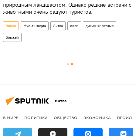
природным ландшафтом. Однако редкие встречи с
животными очень радуют туристов.
Видео
Мультимедиа
Литва
лоси
дикие животные
Биржай
Литва
В МИРЕ
ПОЛИТИКА
ОБЩЕСТВО
ЭКОНОМИКА
ПРОИСШ