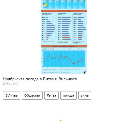
Ноябрьская погода в Литве и Вильнюсе
© Sputnik
В Литве
Общество
Литва
погода
зима